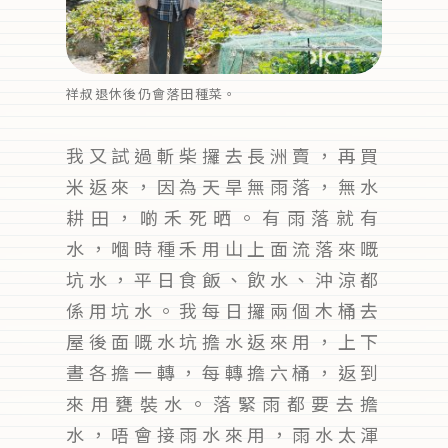
祥叔退休後仍會落田種菜。
我又試過斬柴攞去長洲賣，再買
米返來，因為天旱無雨落，無水
耕田，啲禾死晒。有雨落就有
水，嗰時種禾用山上面流落來嘅
坑水，平日食飯、飲水、沖涼都
係用坑水。我每日攞兩個木桶去
屋後面嘅水坑擔水返來用，上下
晝各擔一轉，每轉擔六桶，返到
來用甕裝水。落緊雨都要去擔
水，唔會接雨水來用，雨水太渾