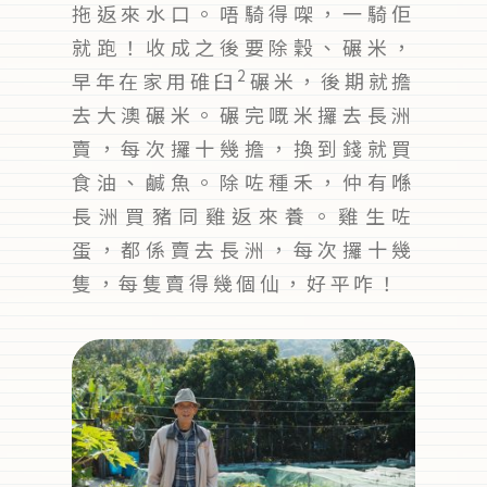
拖返來水口。唔騎得㗎，一騎佢
就跑！收成之後要除穀、碾米，
2
早年在家用碓臼
碾米，後期就擔
去大澳碾米。碾完嘅米攞去長洲
賣，每次攞十幾擔，換到錢就買
食油、鹹魚。除咗種禾，仲有喺
長洲買豬同雞返來養。雞生咗
蛋，都係賣去長洲，每次攞十幾
隻，每隻賣得幾個仙，好平咋！