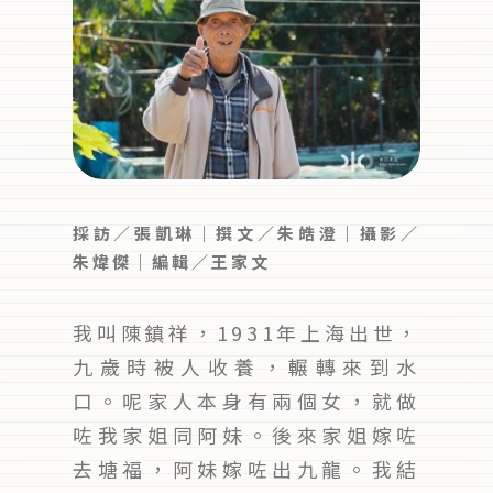
採訪／張凱琳｜撰文／朱皓澄｜攝影／
朱煒傑｜編輯／王家文
我叫陳鎮祥，1931年上海出世，
九歲時被人收養，輾轉來到水
口。呢家人本身有兩個女，就做
咗我家姐同阿妹。後來家姐嫁咗
去塘福，阿妹嫁咗出九龍。我結