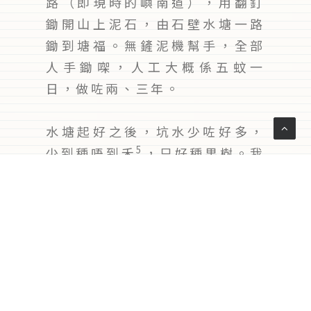
路（即現時的嶼南道），用翻釘
鋤開山上泥石，由石壁水塘一路
鋤到塘福。無鏟泥機幫手，全部
人手鋤㗎，人工大概係五蚊一
日，做咗兩、三年。
水塘起好之後，坑水少咗好多，
5
少到種唔到禾
，只好種果樹。我
喺橫壟種番鬼荔枝、黃皮，另外
兩塊田就種菠蘿同蕉樹。番鬼荔
枝都會攞去長洲賣，五毫子一
斤。記得以前細個時，見到日本
仔食完番鬼荔枝，我就已經執啲
核來種。菠蘿就喺梅窩買返來，
嗰時種好多呀，收成時一朝早可