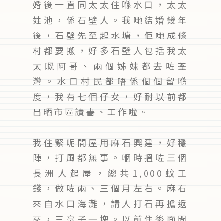
婚後一直同太太住喺水口，太太
姓池，係石壁人。我哋結婚幾年
後，石壁先至起水塘，佢哋成條
村都要搬，好多石壁人包括我太
太嘅阿哥、兩個姊妹都去咗荃
灣。水口村民都唔係個個留喺
度，我有七個仔女，好耐以前都
出晒市區讀書、工作啦。
我住緊呢間屋用麻石興建，好穩
陣，打風都無事。嗰時搵咗三個
長洲人起屋，總共1,000蚊工
錢，做咗兩、三個月左右。麻石
來自水口海灘，請人打石再擔返
來，三毫子一塊。以前住後面間