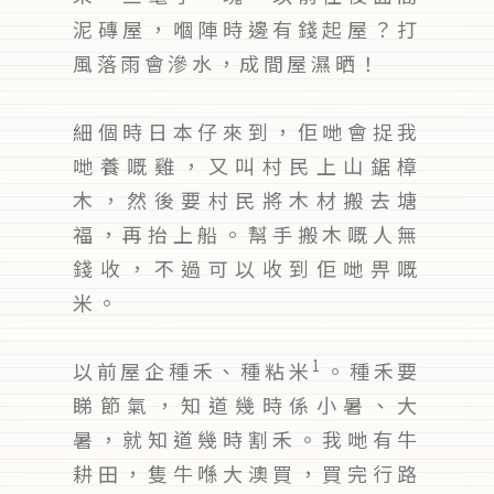
泥磚屋，嗰陣時邊有錢起屋？打
風落雨會滲水，成間屋濕晒！
細個時日本仔來到，佢哋會捉我
哋養嘅雞，又叫村民上山鋸樟
木，然後要村民將木材搬去塘
福，再抬上船。幫手搬木嘅人無
錢收，不過可以收到佢哋畀嘅
米。
1
以前屋企種禾、種粘米
。種禾要
睇節氣，知道幾時係小暑、大
暑，就知道幾時割禾。我哋有牛
耕田，隻牛喺大澳買，買完行路