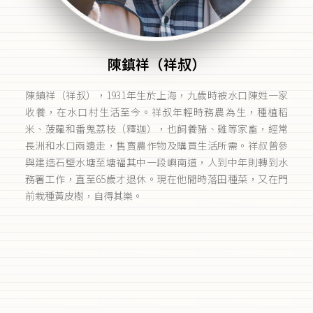
陳鎮祥（祥叔）
陳鎮祥（祥叔），1931年生於上海，九歲時被水口陳姓一家
收養，在水口村生活至今。祥叔年輕時務農為生，種植稻
米、菠蘿和番鬼荔枝（釋迦），也飼養豬、雞等家畜，經常
長洲和水口兩邊走，售賣農作物及購買生活所需。祥叔曾參
與建造石壁水塘至塘福其中一段嶼南道，人到中年則轉到水
務署工作，直至65歲才退休。現在他閒時落田種菜，又在門
前栽種黃皮樹，自得其樂。