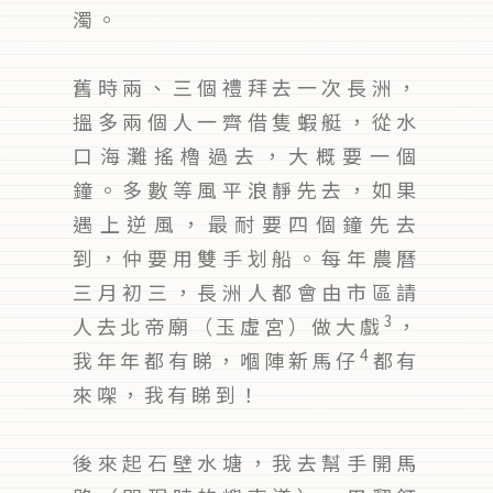
濁。
舊時兩、三個禮拜去一次長洲，
搵多兩個人一齊借隻蝦艇，從水
口海灘搖櫓過去，大概要一個
鐘。多數等風平浪靜先去，如果
遇上逆風，最耐要四個鐘先去
到，仲要用雙手划船。每年農曆
三月初三，長洲人都會由市區請
3
人去北帝廟（玉虛宮）做大戲
，
4
我年年都有睇，嗰陣新馬仔
都有
來㗎，我有睇到！
後來起石壁水塘，我去幫手開馬